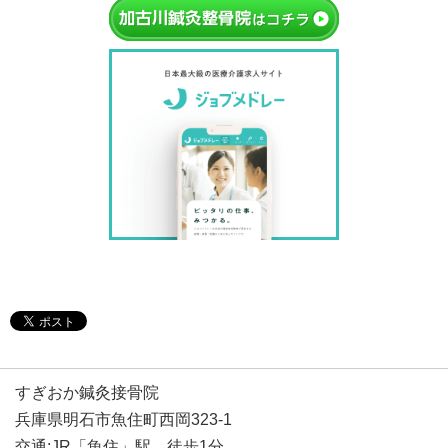
すぎおか鍼灸接骨院
兵庫県明石市魚住町西岡323-1
交通:JR「魚住」駅 徒歩1分